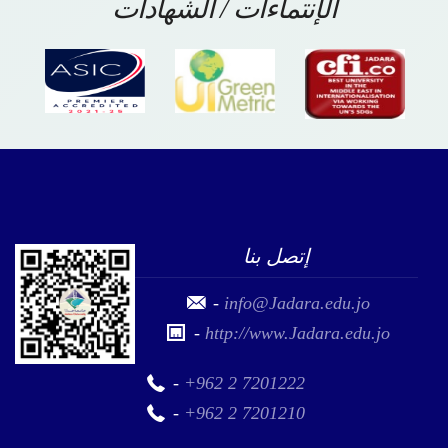
الإنتماءات / الشهادات
إتصل بنا
-
info@Jadara.edu.jo
-
http://www.Jadara.edu.jo
-
+962 2 7201222
-
+962 2 7201210