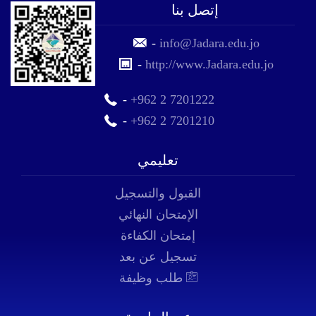
إتصل بنا
-
info@Jadara.edu.jo
-
http://www.Jadara.edu.jo
-
+962 2 7201222
-
+962 2 7201210
تعليمي
القبول والتسجيل
الإمتحان النهائي
إمتحان الكفاءة
تسجيل عن بعد
طلب وظيفة