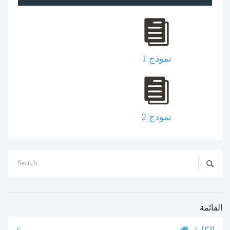
نموذج 1
نموذج 2
القائمة