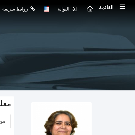
القائمة
البوابة
روابط سريعة
معل
موا