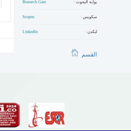
: بوابة البحوث
Research Gate
: سكوبس
Scopus
: لنكدن
LinkedIn
القسم