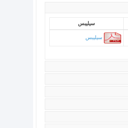
سيليبس
سيليبس