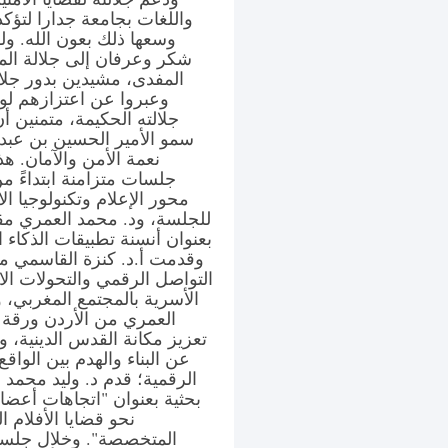
واللغات بجامعة جدارا لتؤكد 
وسعها ذلك بعون الله. ول
شكر وعرفان إلى جلالة المل
المفدى، مشيدين بدور جلال
وعبروا عن اعتزازهم لوج
جلالته الحكيمة، متمنين أ
سمو الأمير الحسين بن عبدا
نعمة الأمن والآمان. ه
جلسات متزامنة ابتداءً م
محور الإعلام وتكنولوجيا ا
للجلسة، ود. محمد العمري مقر
بعنوان أنسنة تطبيقات الذكاء 
وقدمت أ.د. كنزة القاسمي م
التواصل الرقمي والتحولات الا
الأسرية بالمجتمع المغربي،
العمري من الأردن ورقة بح
تعزيز مكانة القدس الدينية،
عن البناء والهدم بين الوا
الرقمية؛ قدم د. وليد محمد
بحثية بعنوان "اتجاهات أعضاء
نحو قضايا الأفلام ا
المتخصصة". وخلال جلسة ا