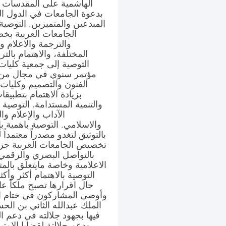
الهاشمية على المقدسات ا
بدعوة الجامعات في الدول ال
المبدعين والمتميزبن. التوصية 
الجامعات العربية بخص
والترجمة والاعلام وض
المختلفة، والاهتمام بالت
التوصية إلى جمعية كليات
مؤتمر سنوي في مجال من ال
الفنون والتصميم وكليات 
بزيادة الاهتمام بتطبيقا
والتنمية المستدامة. التوصي
الآداب والإعلام وا
والاسلامي. التوصية باهمية بإ
بالتوثيق لتغدو مصدراً معتمدا
تخصيص الجامعات العربية جزءاً 
التوصية بالاهتمام أكثر وأك
حال اقرارها تصبح ملكاً عا
وأوصى المشاركون في ختام اع
الملك عبدالله الثاني بن الح
فيها بجهود جلالته في دعم ا
ودعم جلالتة لقضايا الامتي