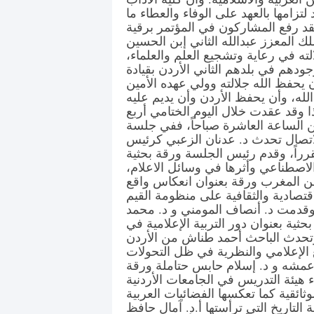
لتزامها بالعهد على الوفاء والعطاء ما
قد رفع المشاركون في المؤتمر برقية
ك المعزز عبدالله الثاني إبن الحسين
ته في رعاية وتشجيع العلم والعلماء،
ودهم في بلدهم الثاني الأردن بقيادة
ن يحفظ الله جلالته وولي عهده الأمين
لله، وأن يحفظ الأردن وأن يديم عليه
ذا وقد عقدت خلال اليوم الختامي أربع
ن الساعة العاشرة صباحاً، ففي جلسة
لاتصال تحدث د. عدنان الزعبي كرئيس
راً، وقدم رئيس الجلسة ورقة بحثية
الاصطناعي وأثرها في وسائل الاعلام،
ن المغرب ورقة بعنوان انعكاس واقع
قتصادية والثقافية على منظومة القيم
 وقدمت د. أنصاف المومني و د. محمد
ثية بعنوان دور التربية الإعلامية في
 وتحدث الباحث أحمد طناش من الأردن
قع الإعلامي والنظرية في ظل التحولات
 عمشه و د. إسلام حابس حتاملة ورقة
 هيئة التدريس في الجامعات الأردنية
لوثائقية كما تعكسها الفضائيات العربية
لتاريخ التي ترأستها أ.د. آمال حافظ