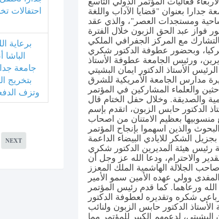
أربعاء فعاليات المؤتمر الدولي التاسع
احتفالات تخ
ة جدارا بعنوان "قضايا الآداب واللغة
مساحية ومستجدات العصر"، والذي عقد
ور فواز عبد الحق الزبون خلال الفترة
25 نيسان 2024، وبالتشارك مع المركز الجفرافي الملكي
برعاية الل
تركيا، وبحضور عطوفة الدكتور شكري
الباشا أ
يرين، ورئيس الجامعة عطوفة الأستاذ
جامعة جدار
لرئيس الأستاذ الدكتور ايمان البشيتي
يرة مدارس الجامعة الأمريكية للشرق
بتخريج ا
حثين والعلماء المشاركين في المؤتمر
وتزف الدفعة
مية والصديقة. وخلال حفل الختام قال
ذ الدكتور حابس الزبون، اتقدم بإسم
منسوبيها بعظيم الامتنان من اصحاب
بحوث والذين اسهموا بإنجاح المؤتمر
بجزيل الشكر للايادي البيضاء الداعمة
NEXT
ة رئيس هيئة المديرين الدكتور شكري
قدير والاحترام، ودعا الله عز وجل أن
احب الجلالة الهاشمية الملك المعزز
المفدى وولي عهده الأمين سمو الأمير
لله ورعاهما. كما قدم رئيس المؤتمر
لرباعي شكره وتقديره لعطوفة الدكتور
أستاذ الدكتور حابس الزبون ولنائب
ن البشيتي، لدعمهم الكبير للمؤتمر مما