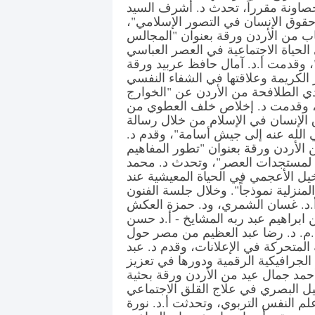
خصاونة مقرراً، تحدث د. أشرف السيد
وق الإنسان في التصور الإسلامي"،
ياب من الأردن ورقة بعنوان "المجالس
الحياة الاجتماعية في العصر العباسي
ل132/232 هـ 747/ 849م"، وقدمت أ.د. آمال حافظ عربيد ورقة
ر الكريمة وعلاقتها في الشفاء النفسي
ي الطلافحة من الأردن عن "الخوارج
"، وقدمت د. إخلاص خلف العطوي من
 الإنسان في الإسلام من خلال رسالة
 الله عنه إلى جيش أسامة"، وقدم د.
الأردن ورقة بعنوان "تطور المفاهيم
تها لمستجدات العصر"، وتحدث د. محمد
يل الأعجمي في الحياة المعيشية عند
لمنزلية نموذجاً". وخلال جلسة الفنون
أ.د. غسان الشمري، ود. حمزة العكش
ن ابراهيم عبد ربه المشايخ - أ.د حسن
أ.م. د. رضا عبد العظيم من مصر حول
المتحركة في الإعلانات، وقدم د. عبد
لجرافيكية الرقمية ودورها في تعزيز
 أحمد جمال عيد من الأردن ورقة بحثية
يل البصري في علاج القلق الاجتماعي
م النفس التربوي، وتحدثت أ.د. نورة