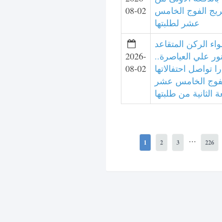
ريج الفوج الخامس
08-02
عشر لطلبتها
واء الركن المتقاعد
نور علي العياصرة..
2026-
ا تواصل احتفالاتها
08-02
لفوج الخامس عشر
 الثانية من طلبتها
...
1
2
3
226