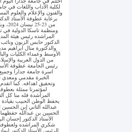
اختتم في جامعة جدارا اليوم ال
لكلية الآداب واللغات في جامع
والفنون والإعلام والعلوم ال
برعاية عطوفة الأستاذ الدكت
من 23-
ومنظمة تاسكا الدولية في 
المراشده رئيس هيئة المد
الدكتور حابس الزبون ونائب ا
والدكتورة منال ابراهيم مد
الأوسط وعمداء الكليات والبا
من الدول العربية والإسلا
رئيس الجامعة عطوفة الأستا
اسرة جامعة جدارا وجميع 
الخبرة مقدمي ومعدي ال
وتحقيق اهدافه. كما اتقدم 
لمؤتمرنا ممثلة بعطوف
المراشدة فله منا كل الت
يحفظ الوطن الحبيب بقيادة ص
عبدالله الثاني إبن الحسين 
الحسين بن عبدالله حفظهما ا
الأستاذ الدكتور إحسان ا
شكري المراشده ولعطوفة ال
الرئيس الأستاذ الدكتور ايما