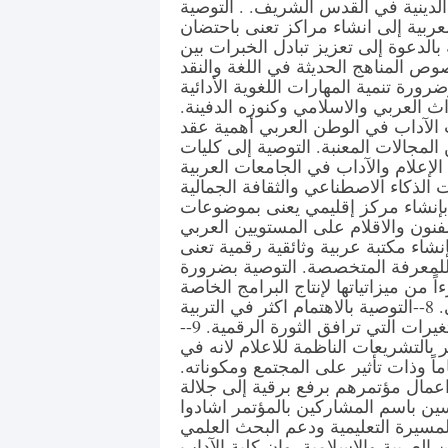
لدينية في القدس الشريف. . التوصية
عربية إلى انشاء مراكز تعنى باحتضان
بالدعوة إلى تعزيز تبادل الخبرات بين
وص المناهج الحديثة في اللغة والنقد
رورة تنمية المهارات اللغوية الأدائية
راث العربي والاسلامي وكنوزه الدفينة.
 الآداب في الوطن العربي أهمية عقد
مجالات المعنبة. التوصية إلى كليات
الإعلام والآداب في الجامعات العربية
ت الذكاء الاصطناعي والثقافة الجمالية
ة بإنشاء مركز إقليمي يعنى بموضوعات
لفنون والاقلام على المستويين العربي
نشاء مكتبة عربية وثائقية رقمية تعنى
ً للمعرفة المتخصصة. التوصية بضرورة
من ميزاتياتها لإنتاج البرامج الخاصة
بالتواصل البصري والرقمي. 8--التوصية بالاهتمام اكثر في التربية
الاعلامية وخاصة مايتعلق بالمتغيرات التي ترافق الثورة الرقمية. 9--
ثر بالتشريعات الناظمة للاعلام لانه في
ماً وذات تأثير على المجتمع ومكوناته.
مال مؤتمرهم برفع برقية إلى جلالة
سين باسم المشاركين بالمؤتمر اشادوا
لمسيرة التعليمية ودعم البحث العلمي
ن العربية والاسلامية. وان كلية الآداب