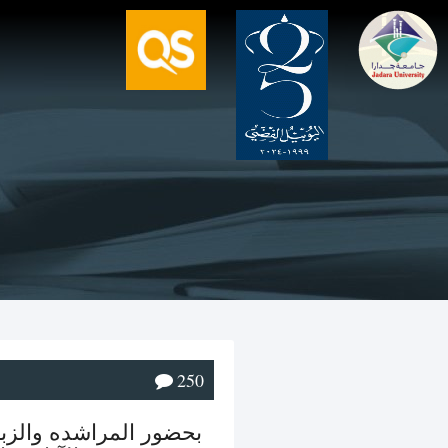
250
بحضور المراشده والزبون