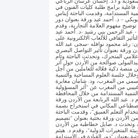
سعودية و أ.د. إحسان عرسان الرباعي
فاعلية برامج طلبة كليات الفنون في
مية المستدامة، وقدمت الباحثة إيناس
وبكي – د. أحمد عيد ورقة بعنوان دور
وضيح مفهوم العلامة التجارية، وقدم
- عبد الرحمن بني رشيد -د. أحمد عيد
أثير الثقافي للألعاب الالكترونية على
ون: رغد محمود نوافله -سجى عبد الله
ن ورقة بعنوان تأثير التواصل البصري
علامي المتحرك، وتحدثت الباحثة وئام
عبدالمولى صوالحة من الأردن حول أثر
 منصة ذكية فعّاله للعاملين من أجل
خلال جلسة العلوم المساحية والتنمية
لقاسمي من المغرب، ود. شامان معابرة
 غبيبي من المغرب عن "أثر المسؤولية
التنمية المستدامة من خلال المحافظة
 د. عبد الله الربابعة من الأردن ورقة
الاصطناعي المكاني في استخراج بصمة
خدام التعلم العميق"، وقدمت الباحثة
ن الأردن ورقة بحثية بعنوان "تصميم
ع"، وتحدث د. صايل خطاطبة من الأردن
يئة المتغيرات الدولية"، وقدم د. هيثم
ية بعنوان "دور القيادة في الاستدامة