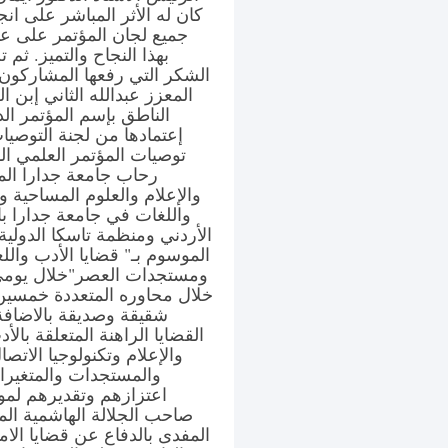
كان له الأثر المباشر على ان
جميع لجان المؤتمر على عم
بهذا النجاح والتميز. ثم
الشكر التي رفعها المشاركون 
المعزز عبدالله الثاني إبن 
الناطق بإسم المؤتمر ال
إعتمادها من لجنة التوصيا
توصيات المؤتمر العلمي الد
رحاب جامعة جدارا المو
والإعلام والعلوم المساحية
واللغات في جامعة جدارا ب
الأردني ومنظمة تاسكا الدولية 
الموسوم بـ" قضايا الأدب واللغ
خلال محاوره المتعددة خمسين
شقيقة وصديقة بالاضافة
القضايا الراهنة المتعلقة بال
والإعلام وتكنولوجيا الاتصا
والمستجدات والمتغيرات
اعتزازهم وتقديرهم لموا
صاحب الجلالة الهاشمية المل
المفدى بالدفاع عن قضايا الام