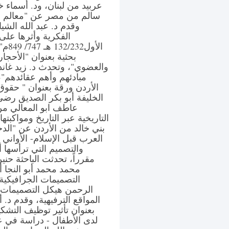
عربيد من لبنان، ود. أسماء 
سالم من مصر عن "معالم حق
وقدم د. عبد الله الش
الفكرية وأثرها على 
الأو
بحثية بعنوان "الأحجا
والعضوي"، وتحدث د. زيد غاند
مبادئهم وأهم عقائدهم
الأردن ورقة بعنوان " حقوق
الخليفة أبو بكر الصديق رضي
عاطف ابو المعالي من 
التاريخية عبر التاريخ ومواكب
بني خالد من الأردن عن "الدخ
العرب قبل الإسلام- الأواني ا
والتصميم التي ترأسها 
مقرراً، تحدثت الباحثة حني
محمد محمد أبو النجا 
التصميمات الجرافيكية 
الرحمن هيكل التصميمات ا
المواقع الترفيهية، وقدم د.
بعنوان تأثير توظيف التشك
لدى الأطفال - دراسة في عل