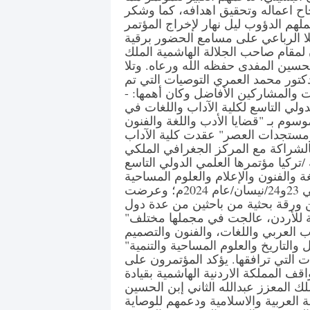
جاح اعماله وتحقيق اهدافه، كما وشكر
لهم الدؤوب ليل نهار لإخراج المؤتمر
 تلا الرباعي على مسامع الحضور برقية
لمقام صاحب الجلالة الهاشمية الملك
الحسين المفدى حفظه الله ورعاه. وتلا
دكتور محمد العمري التوصيات التي تم
ت والمشاركين الأفاضل وكان أهمها: -
ولي التاسع لكلية الآداب واللغات في
سوم بـ "قضايا الأدب واللغة والفنون
 ومستجدات العصر" عقدت كلية الآداب
الشراكة مع المركز الجغرافي الملكي
/تركيا مؤتمرها العلمي الدولي التاسع
ة والفنون والإعلام والعلوم المساحية
ومستجدات العصر"خلال يومي 23و24/نيسان/عام 2024م؛ وعرضت
 ورقة بحثية من باحثين من عدة دول
 للأردن، عالجت في مجملها مختلف"
أدب العربي واللغات، والفنون والتصميم
ل والتاريخ والعلوم المساحية والتنمية"
 التي ترافقها. يؤكد المؤتمرون على
قف المملكة الاردنية الهاشمية بقيادة
ك المعزز عبدالله الثاني إبن الحسين
ة العربية والاسلامية ودعمهم للوصاية