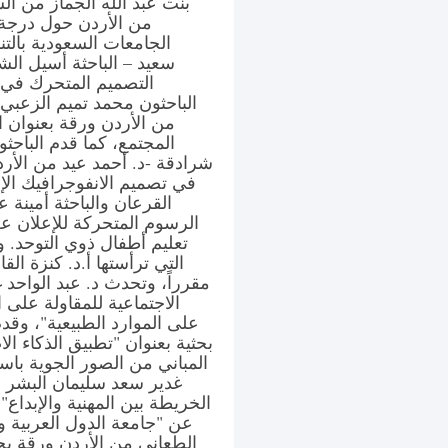
بنت عبد الله الجماز من ال
من الأردن حول درجة 
الجامعات السعودية بالتن
سعيد – الباحثة أسيل الش
التصميم المتحرك في ت
الباحثون محمد تميم الزعبي 
من الأردن ورقة بعنوان الت
المجتمع، كما قدم الباحث
شرادقة -د. أحمد عيد من الأرد
في تصميم الانفوجرافيك الإ
القرعان والباحثة أمينة 
الرسوم المتحركة للإعلان عن
تعليم أطفال ذوي التوحد. و
التي ترأستها أ.د. كنزة ا
مقرراً، وتحدث د. عبد الواحد
الاجتماعية للمقاولة على 
على الموارد الطبيعية"، وقدم
بحثية بعنوان "تطبيق الذكاء 
المباني من الصور الجوية باست
غدير سعد سليمان البشر م
الخريطة بين المهنية والإبدا
عن "جامعة الدول العربية وب
الطعاني من الأردن ورقة بحث