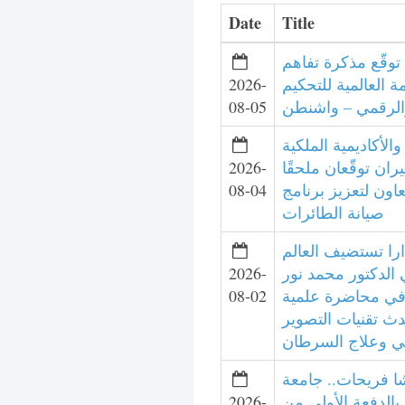
Date
Title
توقّع مذكرة تفاهم
 العالمية للتحكيم
2026-
الرقمي – واشنطن
08-05
الأكاديمية الملكية
يران توقّعان ملحقًا
2026-
تعاون لتعزيز برنامج
08-04
صيانة الطائرات
را تستضيف العالم
 الدكتور محمد نور
2026-
في محاضرة علمية
08-02
ث تقنيات التصوير
ئي وعلاج السرطان
شا فريحات.. جامعة
بالدفعة الأولى من
2026-