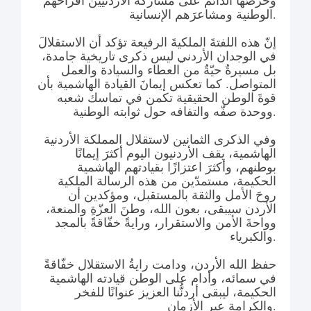
وحرصَها الدائم على مشاركة الأردنيين أفراحَهم
الوطنية ومشاعرَهم الإنسانية.
إنّ هذه اللفتةَ الملكيةَ الرفيعة تؤكد أن الاستقلالَ
في الوجدان الأردني ليس ذكرى تاريخية جامدة،
بل مسيرةٌ حيّةٌ من العطاء والسيادة والعمل
المتواصل. كما تعكس إيمانَ القيادة الهاشمية بأن
قوةَ الوطن الحقيقية تكمن في تماسك شعبه
ووحدة صفّه والتفافه حول ثوابته الوطنية.
وفي الذكرى الثمانين لاستقلال المملكة الأردنية
الهاشمية، يقف الأردنيون اليوم أكثرَ إيمانًا
بوطنهم، وأكثرَ اعتزازًا بقيادتهم الهاشمية
الحكيمة، مستمدّين من هذه الرسالة الملكية
روحَ الأمل والثقة بالمستقبل، ومؤكدين أن
الأردن سيبقى، بعون الله، وطنَ العزّةِ والمنعة،
وواحةَ الأمن والاستقرار، ورايةً خفّاقةً بالمجد
والكبرياء.
حفظ الله الأردن، ودامت رايةُ الاستقلال خفّاقةً
في سمائه، وأدام على الوطن قيادته الهاشمية
الحكيمة، ليبقى أردنُّنا العزيز عنوانًا للفخر
والكرامة عبر الأزمان.