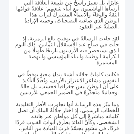
عابرًا، بل تعبيرٌ راسخٌ عن طبيعة العلاقة التي
أرساها الهاشميون مع أبناء شعبهم؛ علاقةٌ قوامُها
الثقةُ والوفاءُ والانتماءُ المشتركُ لتراب هذا
الوطن الذي صاغته التضحياتُ، وحمته الإرادةُ
الصلبةُ عبر العقود.
لقد جاءت الرسالةُ في توقيتٍ بالغِ الرمزية، إذ
حلّت في صباحِ عيد الاستقلال الثمانين، ذلك اليوم
الذي يستحضر فيه الأردنيون تاريخًا طويلًا من
الكرامة الوطنية والبناء المؤسسي والنهضة
المستمرة.
فكانت كلماتُ جلالته أشبهَ بنداءِ محبةٍ يوقظُ في
النفوس مشاعرَ الاعتزاز بالأردن، ويُعيدُ التأكيدَ
على أن الوطنَ ليس جغرافيا فحسب، بل حالةٌ
وجدانيةٌ متجذّرةٌ في الضمير الجمعي للأردنيين.
وما ميّز هذه الرسالةَ أنها تجاوزت الأطر التقليدية
للخطاب الرسمي، إذ اختار جلالةُ الملك أن تصل
كلماته مباشرةً إلى كل مواطن عبر هاتفه
الشخصي، وكأنّ القائدَ يطرق أبوابَ القلوب فردًا
فردًا، في مشهدٍ يجسّدُ قربَ القيادة من الناس،