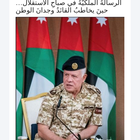
الرسالةُ الملكيّةُ في صباحِ الاستقلال…
حينَ يخاطبُ القائدُ وجدانَ الوطن