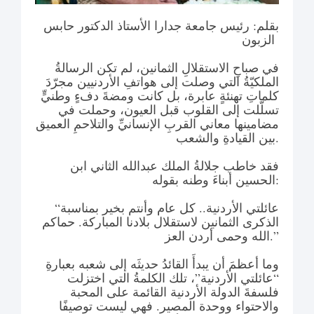
بقلم: رئيس جامعة جدارا الأستاذ الدكتور حابس
الزبون
في صباحِ الاستقلالِ الثمانين، لم تكن الرسالةُ
الملكيّةُ التي وصلت إلى هواتفِ الأردنيين مجرّدَ
كلماتِ تهنئةٍ عابرة، بل كانت ومضةَ دفءٍ وطنيٍّ
تسلّلت إلى القلوب قبل العيون، وحملت في
مضامينها معاني القربِ الإنسانيِّ والتلاحمِ العميق
بين القيادةِ والشعب.
فقد خاطب جلالةُ الملك عبدالله الثاني ابن
الحسين أبناءَ وطنه بقوله:
“عائلتي الأردنية.. كل عام وأنتم بخير بمناسبة
الذكرى الثمانين لاستقلال بلادنا المباركة. حماكم
الله وحمى أردن العز.”
وما أعظمَ أن يبدأَ القائدُ حديثَه إلى شعبه بعبارةِ
“عائلتي الأردنية”، تلك الكلمةُ التي اختزلت
فلسفةَ الدولة الأردنية القائمة على المحبة
والاحتواء ووحدة المصير. فهي ليست توصيفًا