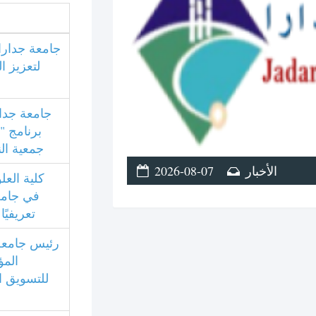
جامعة جدارا
لتعزيز ا
جامعة جدا
برنامج "
جمعية النو
2026-08-07
الأخبار
كلية العل
في جامعة
تعريفيً
رئيس جامعة
الم
للتسويق ا