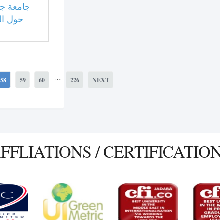
جامعة جد
حول ال
...
58
59
60
226
NEXT
FFLIATIONS / CERTIFICATIO