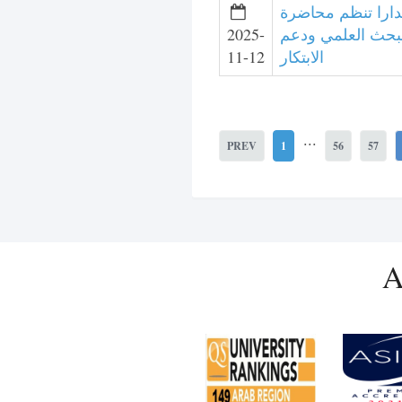
ارا تنظم محاضرة
2025-
بحث العلمي ودعم
11-12
الابتكار
...
PREV
1
56
57
A