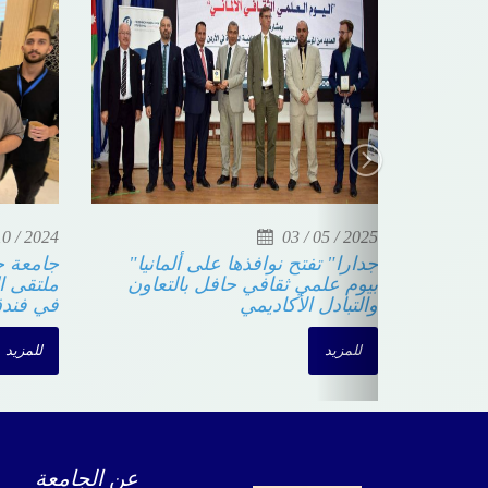
10 / 2024
03 / 05 / 2025
"جدارا" تفتح نوافذها على ألمانيا
جامعة ج
بيوم علمي ثقافي حافل بالتعاون
والتبادل الأكاديمي
في فند
للمزيد
للمزيد
عن الجامعة