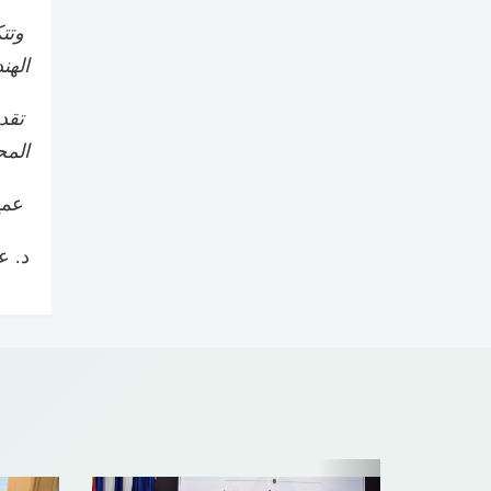
وتتك
الهن
تقدم
المح
عميد كلية الهندسة
د. ع
Next