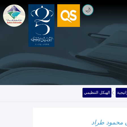
🌙
تيجية
الهيكل التنظيمي
 محمود طراد