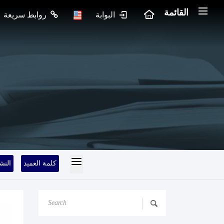
القائمة
البوابة
روابط سريعة
كلمة العميد
النش