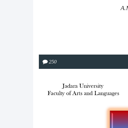
A.
250