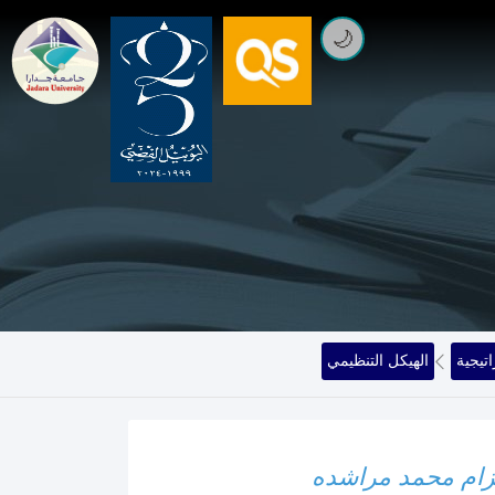
🌙
تيجية
الهيكل التنظيمي
زام محمد مراشده