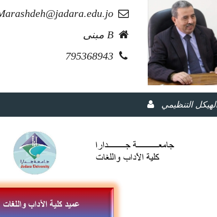
Marashdeh@jadara.edu.jo
مبنى B
795368943
لهيكل التنظيمي