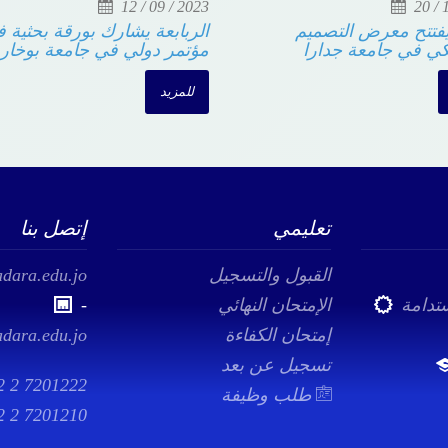
2023
20 / 12 / 2023
ن يفتتح
الزبون يفتتح معرض التصميم
الر
وان"الجهود
الجرافيكي في جامعة جدارا
مؤت
لقدس
للمزيد
لل
تعليمي
إتصل بنا
القبول والتسجيل
dara.edu.jo
ستدامة
الإمتحان النهائي
-
إمتحان الكفاءة
adara.edu.jo
تسجيل عن بعد
2 2 7201222
طلب وظيفة
2 2 7201210