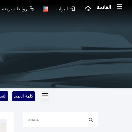
القائمة
البوابة
روابط سريعة
كلمة العميد
النش