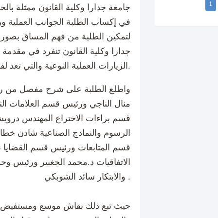
1
جامعة جدارا وكلية القانون ممثلة بالحا
في إكساب الطلبة الجوانب العملية ور
لتمكين الطلبة من فهم المساق بصورة
جدارا وكلية القانون تنفرد في مقدم
الزيارات العملية النوعية والتي تعد لفتة رائعة.
واطلع الطلبة على شرح مفصل من رئ
منال الناجي ورئيس قسم العلامات الت
قسم براءات الاختراع المهندس دروي
الرسوم والنماذج الصناعية شادن خط
قسم المتابعات ورئيس قسم القضايا ن
الاتفاقيات د.محمد الجغبير ورئيس وحد
والابتكار سائد الشوبكي .
حيث تبع ذلك نقاش موسع ومستفيض حو