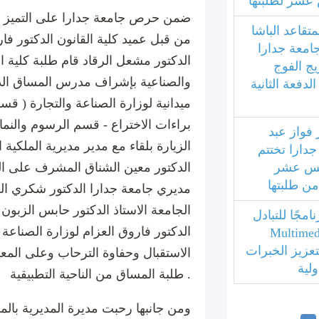
عشر لطلبتها
ضمن حرص جامعة جدارا على التميز ب
متقاعد الباشا
من قبل عميد كلية القانون الدكتور ف
جامعة جدارا
الدكتور مشعل الرقاد قام طلبة كلية ال
يج الفوج
والصناعية بإشراف مدرس المساق الدك
فعة الثانية
ميدانية لوزارة الصناعة والتجارة ( قس
براءات الاختراع - قسم الرسوم والنماذ
 فواز عبد
الزيارة بلقاء مع مدير مديرية الملكية
جدارا تختتم
امس عشر
الدكتور معين الشناق المشرف على ال
 من طلبتها
مديري جامعة جدارا الدكتور شكري ا
الجامعة الاستاذ الدكتور حابس الزبون
مجًا للتبادل
الدكتور فاروق العزام لوزارة الصناع
بي مع جامعة Multimedia
ليزية لتعزيز الخبرات
الاستقبال وحفاوة الترحاب وعلى المعل
ولية
طلبة المساق من الناحية التطبيقية .
ومن جانبها رحبت مديرة المديرية با