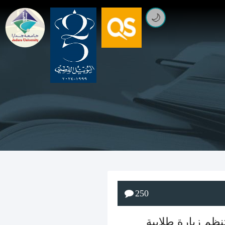
🌙
250
نظم زيارة طلابية