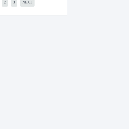
2
3
NEXT