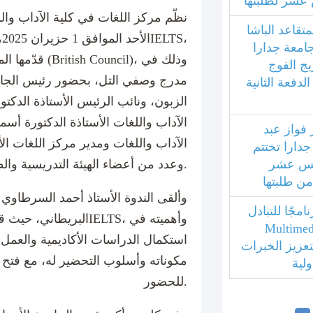
عشر لطلبتها
نظّم مركز اللغات في كلية الآداب وال
متقاعد الباشا
ا
جامعة جدارا
قدّمها المجلس ال
يج الفوج
مدرج وصفي التل، بحضور رئيس الجامع
فعة الثانية
الزبون، ونائب الرئيس الأستاذة الدكتو
الآداب واللغات الأستاذة الدكتورة أسم
 فواز عبد
الآداب واللغات ومدير مركز اللغات الأس
جدارا تختتم
امس عشر
وعدد من أعضاء الهيئة التدريسية والطلبة المهتمين.
 من طلبتها
وألقى الندوة الأستاذ أحمد السرطاوي
مجًا للتبادل
البريطاني، حيث قدّم شرحًا
بي مع جامعة Multimedia
استكمال الدراسات الأكاديمية والعمل 
ليزية لتعزيز الخبرات
مكوناته وأسلوب التحضير له، مع فتح 
ولية
للحضور.