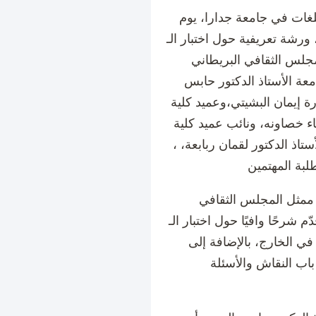
لغات في جامعة جدارا، يوم
لأحد الموافق 1 حزيران 2025، ورشة تعريفية حول اختبار الـIELTS،
ثقافي البريطاني (British Council)، وذلك في
ة الأستاذ الدكتور حابس
رة إيمان البشيتي،وعميد كلية
اء خصاونه، ونائب عميد كلية
تاذ الدكتور لقمان ربابعة، ،
 ممثل المجلس الثقافي
 وافيًا حول اختبار الـIELTS، وأهميته في
في الخارج، بالإضافة إلى
باب النقاش والأسئلة