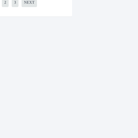
2
3
NEXT