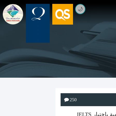
🌙
250
جامعة جدارا تنظّم ورشة تعريفية باختبار IELTS