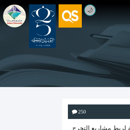
🌙
250
ة لربط مشاريع التخرج