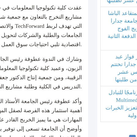
عشر لطلبتها
عقدت كلية تكنولوجيا المعلومات في ج
متقاعد الباشا
مشاريع التخرج بالتعاون مع جمعية شر
جامعة جدارا
والاتصالات 
يج الفوج
الجامعات والطلبة والشركات لتحويل 
فعة الثانية
اقتصادية تلبي احتياجات سوق العمل.
 فواز عبد
وشارك في الندوة عطوفة رئيس الجامع
جدارا تختتم
الزبون، وعميد كلية تكنولوجيا المعلوما
امس عشر
الزقيبة، ومن جمعية إنتاج الدكتور جعف
 من طلبتها
التدريس في الكلية وطلبة مشاريع التخرج والتدريب الميداني.
مجًا للتبادل
بي مع جامعة Multimedia
وأكد عطوفة رئيس الجامعة الأستاذ ال
ليزية لتعزيز الخبرات
أهمية استثمار هذه الفرصة لصقل المه
ولية
المهارات هي ما يميز الخريج القادر 
وأوضح أن الجامعة تسعى إلى توفير بيئ