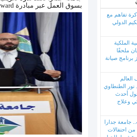
بسوق العمل عبر مبادرة TechForward
كرة تفاهم مع
كيم الدولي
ية الملكية
ان ملحقًا
ز برنامج صيانة
العالم
 نور الطنطاوي
ول أحدث
ئي وعلاج
.. جامعة جدارا
 من احتفالات