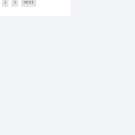
2
3
NEXT