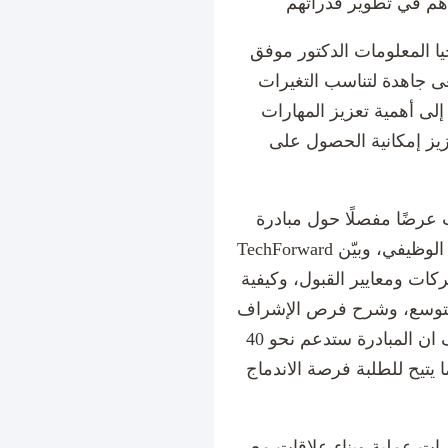
يا المعلومات الدكتور موفق
عى جاهدة لتناسب التغيرات
إلى أهمية تعزيز المهارات
زيز إمكانية الحصول على
 عرضًا مفصلًا حول مبادرة
TechForward التي تتضمن برنامجًا للتدريب والتأهيل الوظيفي، وبيّن
كات ومعايير القبول، وكيفية
ة للتوسع، وشرح فرص الإشراف
الصناعي، التدريب، والتوظيف، وأضاف ان المبادرة ستدعم نحو 40
يتيح للطلبة فرصة الاندماج
ات عملية وبناء علاقات مع