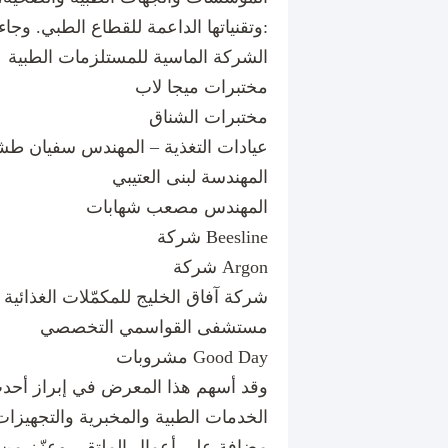
وتقنياتها الداعمة للقطاع الطبي. وجاءت المشاركة على النحو الآتي:
الشركة الماسية للمستلزمات الطبية
مختبرات ميجا لاب
مختبرات الشناق
عيادات التغذية – المهندس سفيان 
المهندسة لبنى العتيبي
المهندس مصعب شهابات
شركة Beesline
شركة Argon
شركة آفاق الخليج للمكمّلات الغذائية
مستشفى القواسمي التخصصي
مشروبات Good Day
وقد أسهم هذا المعرض في إبراز أحد
الخدمات الطبية والمخبرية والتجهيزا
مضافة على أعمال الملتقى وعزّز من ت