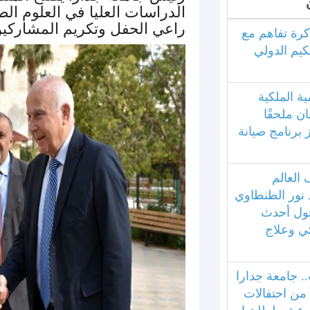
الدراسات العليا في العلوم الط
راعي الحفل وتكريم المشاركي
كرة تفاهم مع
كيم الدولي
ية الملكية
ان ملحقًا
ز برنامج صيانة
العالم
 نور الطنطاوي
ول أحدث
ئي وعلاج
.. جامعة جدارا
 من احتفالات