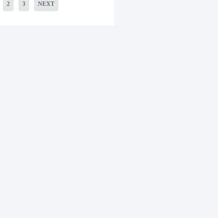
2
3
NEXT