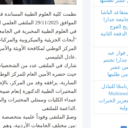
عشر لطلبتها
متقاعد الباشا
نظمت كلية العلوم الطبية المساندة ف
جامعة جدارا
الموافق 29/11/2025 الملت
يج الفوج
في العلوم الطبية المخبرية في الجامع
فعة الثانية
"أبحاث الجزيئية والميكروبية والمركبا
المركز الوطني لمكافحة الأوبئة والأم
 فواز عبد
عادل البلبيسي.
جدارا تختتم
شارك في الملتقى عدد من الشخصيات ال
امس عشر
حيث حضره الأمين العام للمركز الوطن
 من طلبتها
السارية، يرافقه وفد من المركز، بالإ
مجًا للتبادل
المختبرات الطبية الدكتورة إنعام صب
بي مع جامعة Multimedia
عمداء الكليات وممثلي المختبرات و
ليزية لتعزيز الخبرات
ولية
الداعمة للملتقى.
وضمّ الملتقى وفوداً علمية متخصصة تر
من مختلف الجامعات الأردنية، وهم: