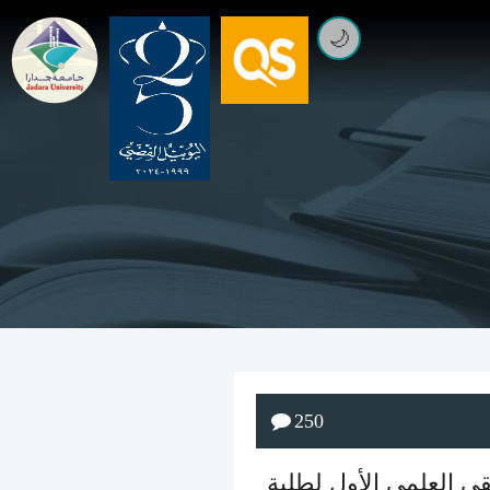
🌙
250
قى العلمي الأول لطلبة