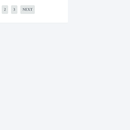
2
3
NEXT