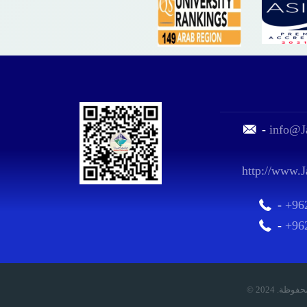
-
info@J
http://www.J
-
+96
-
+96
ق محفوظة