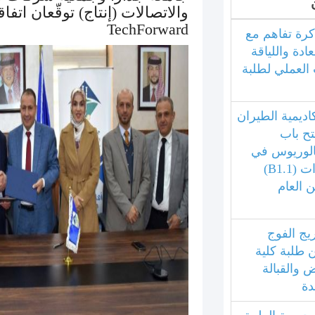
والاتصالات (إنتاج) توقّعان اتف
TechForward
كرة تفاهم مع
دة واللياقة
ب العملي لطلبة
اديمية الطيران
تح باب
كالوريوس في
تخصص صيانة الطائرات (B1.1)
ن العام
يج الفوج
 طلبة كلية
ض والقبالة
دة