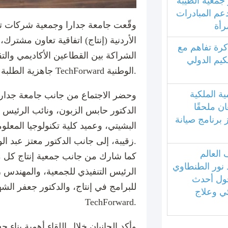
جمعية الطيبة
دعم المبادرات
وقّعت جامعة جدارا وجمعية شركات تقن
رأة
الأردنية (إنتاج) اتفاقية تعاون مشترك
كرة تفاهم مع
الشراكة بين القطاعين الأكاديمي والتق
كيم الدولي
جاهزية الطلبة لسوق العمل، ضمن مبادرة TechForward الوطنية.
ية الملكية
وحضر الاجتماع من جانب جامعة جدارا 
ان ملحقًا
الدكتور حابس الزبون، ونائب الرئيس ال
ز برنامج صيانة
البشيتي، وعميد كلية تكنولوجيا المعلوم
زقيبة، إلى جانب الدكتور معتز عبد الواحد رئيس القسم.
العالم
كما شارك من جانب جمعية إنتاج كل م
 نور الطنطاوي
الرئيس التنفيذي للجمعية، والمهندس ز
ول أحدث
للبرامج في إنتاج، والدكتور جعفر الشه
ئي وعلاج
TechForward.
وأكد الجانبان خلال اللقاء أهمية بناء