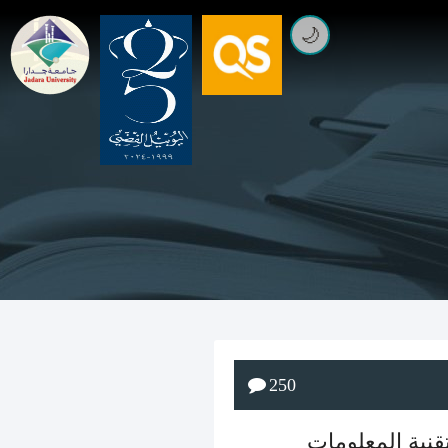
🌙
250
نية المعلومات