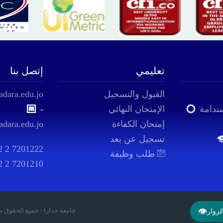
تعليمي
إتصل بنا
القبول والتسجيل
adara.edu.jo
ستدامة
الإمتحان النهائي
-
إمتحان الكفاءة
adara.edu.jo
تسجيل عن بعد
2 2 7201222
طلب وظيفة
2 2 7201210
© 2024 .جامعة جدارا - جميع الحقو
👁