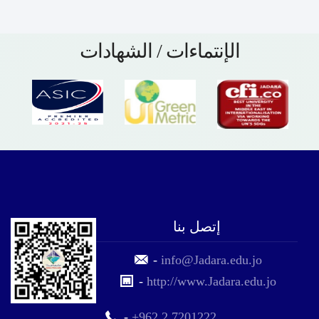
الإنتماءات / الشهادات
إتصل بنا
-
info@Jadara.edu.jo
-
http://www.Jadara.edu.jo
-
+962 2 7201222