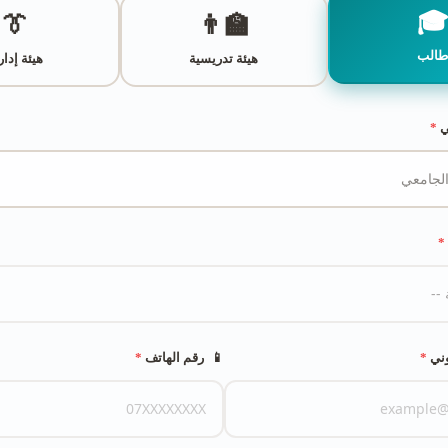

👔
👨‍🏫
طال
ئة إدارية
هيئة تدريسية
*
ا
*
*
رقم الهاتف
📱
*
الب