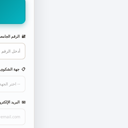

ب
لرقم الجامعي
🔐
جهة الشكوى
📋
ريد الإلكتروني
📧