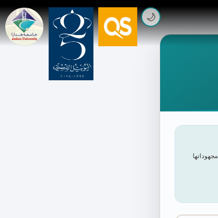
🌙
مجهوداتها