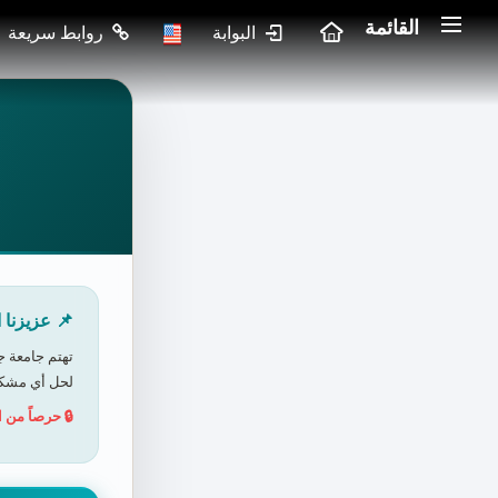
القائمة
البوابة
روابط سريعة
📌 عزيزنا 
تهتم جامعة ج
لحل أي مشكل
🔒 حرصاً من