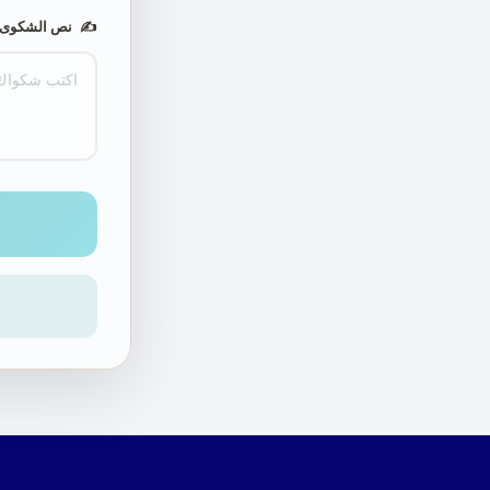
✍️
نص الشكوى /