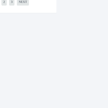
2
3
NEXT