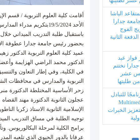
عشر لطلبتها
متقاعد الباشا
أقامت كلية العلوم التربوية / قسم الإ
جامعة جدارا
الأحد 19/5/2024بتكريم مدراء 
يج الفوج
باستقبال طلبة التدريب الميداني خلال
فعة الثانية
بحضور رئيس جامعة جدارا عطوفة الأس
عميد كلية العلوم التربوية الدكتور ز
 فواز عبد
الدكتور محمد الراضي الهزايمة وأعضاء 
جدارا تختتم
في الكلية، وفي إطار التعاون والتنسي
امس عشر
التربوية والمدارس في محافظات الش
 من طلبتها
زحر الأساسية المختلطة الدكتورة منى
مجًا للتبادل
عجلون الثانوية الدكتورة مهند القضاه
بي مع جامعة Multimedia
الإسلامية الثانوية الاستاذ زكريا الناط
ليزية لتعزيز الخبرات
ولية
توجيه الطلبة في مساق التدريب الميد
برامج الكلية لمرحلة البكالوريوس. وتأت
عرفانا بالدور الحيوي الذي تلعبه الم