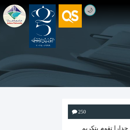
🌙
250
 جدارا تقوم بتكريم