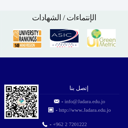
الإنتماءات / الشهادات
إتصل بنا
-
info@Jadara.edu.jo
-
http://www.Jadara.edu.jo
-
+962 2 7201222