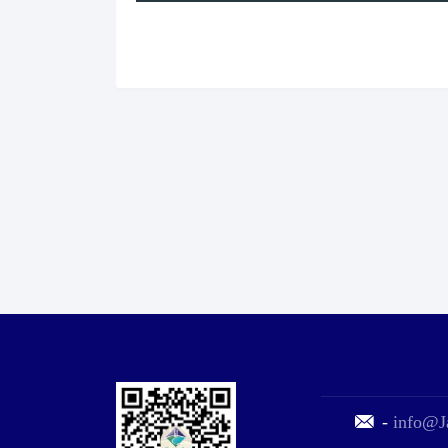
-
info@J