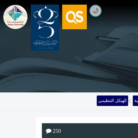
🌙
ة
الهيكل التنظيمي
250