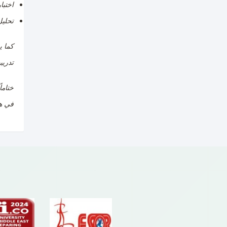
اختبا
تحليل
كما ي
تدريب
ختاما
في هذ