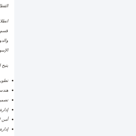
القطا
انطلا
قسم ع
والدو
الإسه
يتيح 
تطوير
هندسة
تصميم
إدارة
أمن ا
إدارة