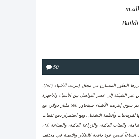
m.al
Buildi
50
رزها التطور المتسارع في مجال إنترنت الأشياء
(IoT)
،
ص عبر الشبكة إلى عصر التواصل بين الأشياء والأجهزة
مباشرة، دون تدخل العنصر البشري كوسيط. وتشير التقديرات العالمية إلى أن حجم سوق إنترنت الأشياء سيتجاوز 600 مليار دولار، مع
توقعة تفوق 250 مليار دولار في المستقبل القريب، يُخصّص نحو 90% منها للبرمجيات وأنظمة التشغيل. ومع استمرار دمج تقنيات
الذكاء الاصطناعي في تطبيقات إنترنت الأشياء – مثل المنازل الذكية، والمدن المستدامة، والبيئات الذكية، والزراعة الذكية، والصناعة 4.0،
 اتساعاً ليصبح قوة دافعة للابتكار والتنمية في مختلف