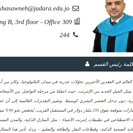
khasawneh@jadara.edu.jo
ng B, 3rd floor - Office 309
244
لمة رئيس القسم
لعالم في العقدين الأخيرين تحوّلات جذرية في ميدان التكنولوجيا، وكان من أب
يمثل الجيل الجديد من الإنترنت، حيث انتقلنا من مرحلة التواصل بين الأشخا
استثمارات م
اية الصحية الذكية، وقطاعات النقل والطاقة والتعليم – يزداد تأثير هذا المجال