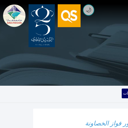
🌙
ات
 فواز الخصاونة