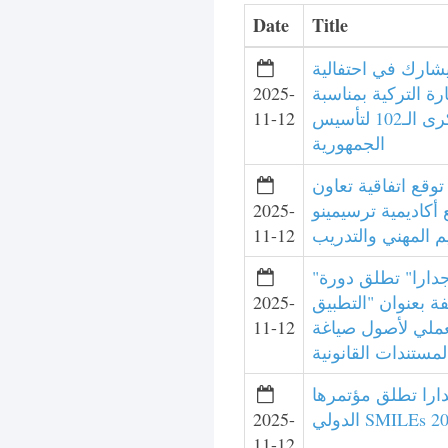
Date
Title
شارك في احتفالية
2025-
رة التركية بمناسبة
11-12
الذكرى الـ102 لتأسيس
الجمهورية
توقع اتفاقية تعاون
2025-
أكاديمية ترسيمينو
11-12
يم المهني والتدريب
"قانون جدارا" تطلق دورة
2025-
فة بعنوان "التطبيق
11-12
عملي لأصول صياغة
ارا تطلق مؤتمرها
2025-
الدولي SMILEs 
11-12