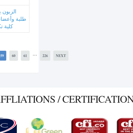
الزبون 
طلبة وأعضاء
كلية ت
...
59
60
61
226
NEXT
FFLIATIONS / CERTIFICATIO